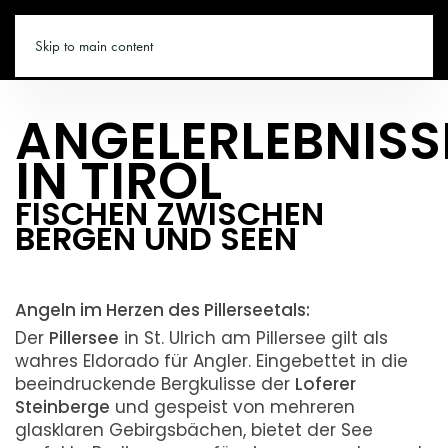
PILLERSEETAL.CO
Skip to main content
ANGELERLEBNISS
IN TIROL
FISCHEN ZWISCHEN
BERGEN UND SEEN
Angeln im Herzen des Pillerseetals:
Der
Pillersee
in St. Ulrich am Pillersee gilt als
wahres Eldorado für Angler. Eingebettet in die
beeindruckende Bergkulisse der
Loferer
Steinberge
und gespeist von mehreren
glasklaren Gebirgsbächen, bietet der See