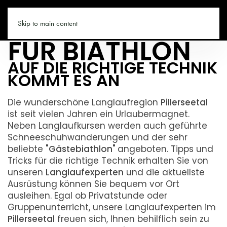
LANGLAUFSCHUL
PILLERSEETAL.CO
Skip to main content
FÜR BIATHLON
AUF DIE RICHTIGE TECHNIK
KOMMT ES AN
Die wunderschöne Langlaufregion
Pillerseetal
ist seit vielen Jahren ein Urlaubermagnet.
Neben Langlaufkursen werden auch geführte
Schneeschuhwanderungen und der sehr
beliebte
"Gästebiathlon"
angeboten. Tipps und
Tricks für die richtige Technik erhalten Sie von
unseren
Langlaufexperten
und die aktuellste
Ausrüstung können Sie bequem vor Ort
ausleihen. Egal ob Privatstunde oder
Gruppenunterricht, unsere Langlaufexperten im
Pillerseetal
freuen sich, Ihnen behilflich sein zu