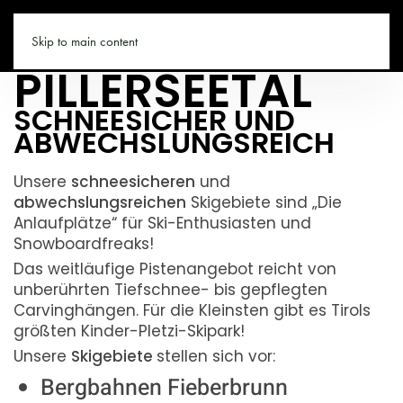
SKIGEBIETE IM
PILLERSEETAL.CO
Skip to main content
PILLERSEETAL
SCHNEESICHER UND
ABWECHSLUNGSREICH
Unsere
schneesicheren
und
abwechslungsreichen
Skigebiete sind „Die
Anlaufplätze“ für Ski-Enthusiasten und
Snowboardfreaks!
Das weitläufige Pistenangebot reicht von
unberührten Tiefschnee- bis gepflegten
Carvinghängen. Für die Kleinsten gibt es Tirols
größten Kinder-Pletzi-Skipark!
Unsere
Skigebiete
stellen sich vor:
Bergbahnen Fieberbrunn