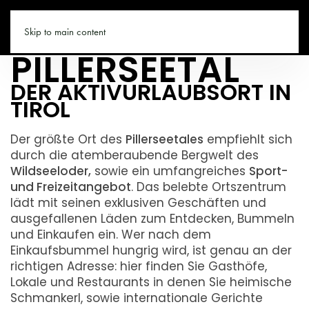
FIEBERBRUNN IM
PILLERSEETAL.CO
Skip to main content
PILLERSEETAL
DER AKTIVURLAUBSORT IN
TIROL
Der größte Ort des
Pillerseetales
empfiehlt sich
durch die atemberaubende Bergwelt des
Wildseeloder,
sowie ein umfangreiches
Sport-
und Freizeitangebot
. Das belebte Ortszentrum
lädt mit seinen exklusiven Geschäften und
ausgefallenen Läden zum Entdecken, Bummeln
und Einkaufen ein. Wer nach dem
Einkaufsbummel hungrig wird, ist genau an der
richtigen Adresse: hier finden Sie Gasthöfe,
Lokale und Restaurants in denen Sie heimische
Schmankerl, sowie internationale Gerichte