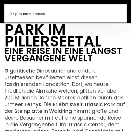
DER TRIASSIC
PILLERSEETAL.CO
Skip to main content
PARK IM
PILLERSEETAL
EINE REISE IN EINE LÄNGST
VERGANGENE WELT
Gigantische Dinosaurier
und andere
Urzeitwesen
bevölkerten einst diesen
faszinierenden Landstrich. Dort, wo heute
friedlich die Almkühe weiden, glitten vor über
200 Millionen Jahren
Meeresreptilien
durch das
Urmeer
Tethys
. Die
Erlebniswelt Triassic Park
auf
der
Steinplatte in Waidring
nimmt große und
kleine Besucher mit auf eine spannende Reise
in die Vergangenheit. Im
Triassic Center
, dem