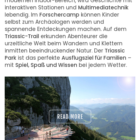
modernen Indoor-Bereich, wird Geschichte mit
interaktiven Stationen und
Multimediatechnik
lebendig. Im
Forschercamp
können Kinder
selbst zum Archäologen werden und
spannende Entdeckungen machen. Auf dem
Triassic-Trail
erkunden Abenteurer die
urzeitliche Welt beim Wandern und Klettern
inmitten beeindruckender Natur. Der
Triassic
Park
ist das perfekte
Ausflugsziel für Familien
–
mit
Spiel, Spaß und Wissen
bei jedem Wetter.
READ MORE