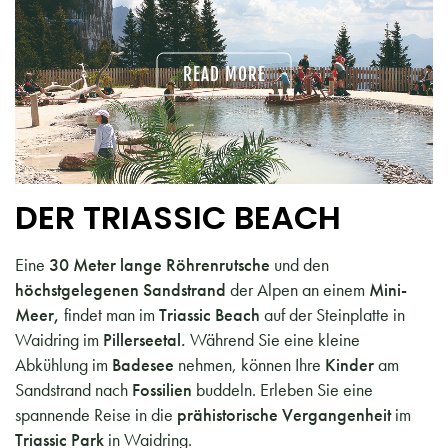
READ MORE
DER TRIASSIC BEACH
Eine
30 Meter lange Röhrenrutsche
und den
höchstgelegenen Sandstrand
der Alpen an einem
Mini-
Meer,
findet man im
Triassic Beach
auf der Steinplatte in
Waidring im
Pillerseetal.
Während Sie eine kleine
Abkühlung im
Badesee
nehmen, können Ihre
Kinder
am
Sandstrand nach
Fossilien
buddeln. Erleben Sie eine
spannende Reise in die
prähistorische
Vergangenheit
im
Triassic Park
in Waidring.